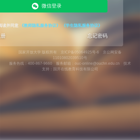
微信登录
阅读并同意
《教师隐私服务协议》
《学生隐私服务协议》
注册
忘记密码
国家开放大学 版权所有
京ICP备05064925号-6 京公网安备
11010802039510号
服务热线：400-867-9660 服务邮箱：ouc-online@ouchn.edu.cn 技术
支持：国开在线教育科技有限公司